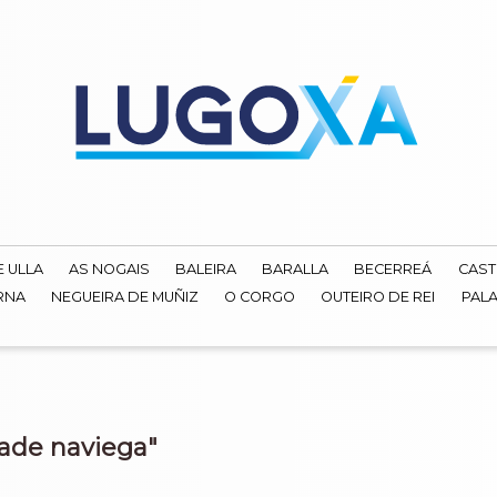
E ULLA
AS NOGAIS
BALEIRA
BARALLA
BECERREÁ
CAST
RNA
NEGUEIRA DE MUÑIZ
O CORGO
OUTEIRO DE REI
PALA
ade naviega"