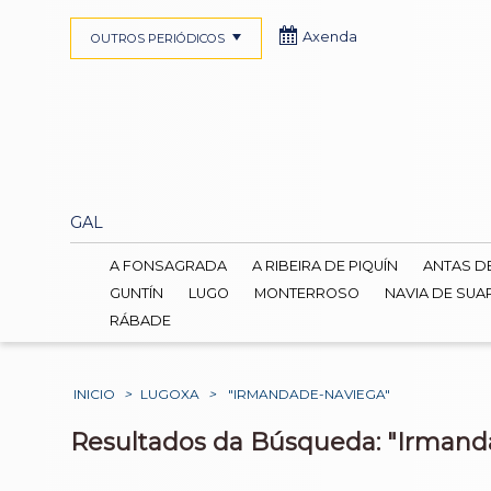
Axenda
OUTROS PERIÓDICOS
GAL
A FONSAGRADA
A RIBEIRA DE PIQUÍN
ANTAS D
GUNTÍN
LUGO
MONTERROSO
NAVIA DE SUA
RÁBADE
INICIO
>
LUGOXA
>
"IRMANDADE-NAVIEGA"
Resultados da Búsqueda: "Irmand