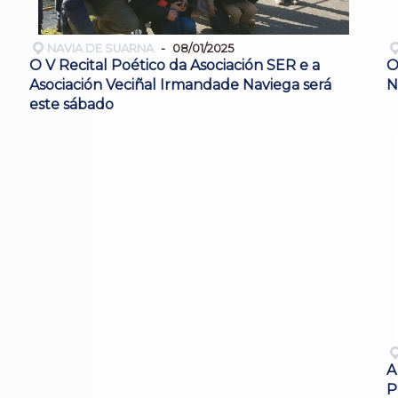
NAVIA DE SUARNA
08/01/2025
O V Recital Poético da Asociación SER e a
O
Asociación Veciñal Irmandade Naviega será
N
este sábado
A
P