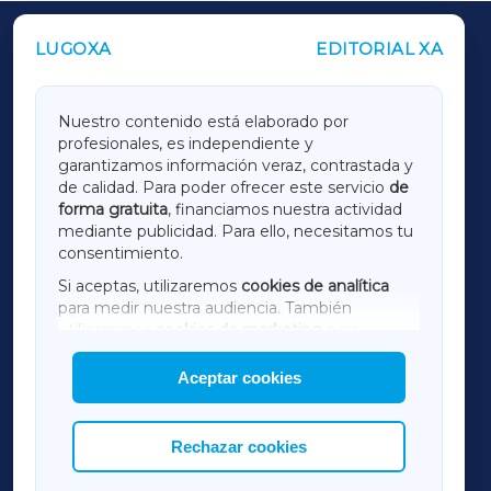
LUGOXA
EDITORIAL XA
OUTROS PERIÓDICOS
GALICIAXA
Nuestro contenido está elaborado por
profesionales, es independiente y
LUGOXA
garantizamos información veraz, contrastada y
de calidad. Para poder ofrecer este servicio
de
forma gratuita
, financiamos nuestra actividad
TERRACHAXA
mediante publicidad. Para ello, necesitamos tu
consentimiento.
SARRIAXA
Si aceptas, utilizaremos
cookies de analítica
para medir nuestra audiencia. También
AMARIÑAXA
utilizaremos
cookies de marketing
para
mostrar publicidad de terceros.
Aceptar cookies
RIBEIRASACRAXA
Asimismo, puedes personalizar la elección de
las cookies que deseas permitir.
ACORUÑAXA
Rechazar cookies