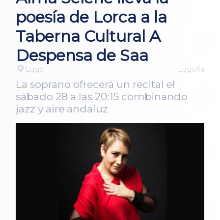
poesía de Lorca a la
Taberna Cultural A
Despensa de Saa
Lugo
LugoXa
La soprano ofrecerá un recital el
sábado 28 a las 20:15 combinando
jazz y aire andaluz