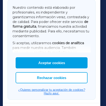
GALICIAXA
Nuestro contenido está elaborado por
profesionales, es independiente y
LUGOXA
garantizamos información veraz, contrastada y
de calidad. Para poder ofrecer este servicio
de
forma gratuita
, financiamos nuestra actividad
TERRACHAXA
mediante publicidad. Para ello, necesitamos tu
consentimiento.
SARRIAXA
Si aceptas, utilizaremos
cookies de analítica
para medir nuestra audiencia. También
AMARIÑAXA
utilizaremos
cookies de marketing
para
mostrar publicidad de terceros.
Aceptar cookies
RIBEIRASACRAXA
Asimismo, puedes personalizar la elección de
las cookies que deseas permitir.
ACORUÑAXA
Rechazar cookies
FERROLXA
¿Quieres personalizar tu aceptación de cookies?
Hazlo aquí.
OURENSEXA