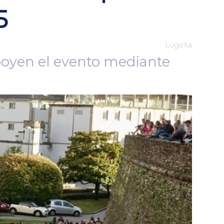
5
LugoXa
apoyen el evento mediante