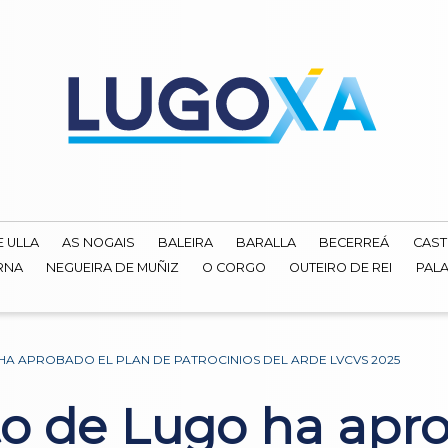
E ULLA
AS NOGAIS
BALEIRA
BARALLA
BECERREÁ
CAST
RNA
NEGUEIRA DE MUÑIZ
O CORGO
OUTEIRO DE REI
PALA
HA APROBADO EL PLAN DE PATROCINIOS DEL ARDE LVCVS 2025
o de Lugo ha apro