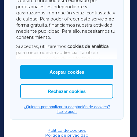
Nuestro contenido está elaborado por
profesionales, es independiente y
LUGOXA
garantizamos información veraz, contrastada y
de calidad. Para poder ofrecer este servicio
de
forma gratuita
, financiamos nuestra actividad
TERRACHAXA
mediante publicidad. Para ello, necesitamos tu
consentimiento.
SARRIAXA
Si aceptas, utilizaremos
cookies de analítica
para medir nuestra audiencia. También
AMARIÑAXA
utilizaremos
cookies de marketing
para
mostrar publicidad de terceros.
Aceptar cookies
RIBEIRASACRAXA
Asimismo, puedes personalizar la elección de
las cookies que deseas permitir.
ACORUÑAXA
Rechazar cookies
FERROLXA
¿Quieres personalizar tu aceptación de cookies?
Hazlo aquí.
OURENSEXA
Política de cookies
Política de privacidad