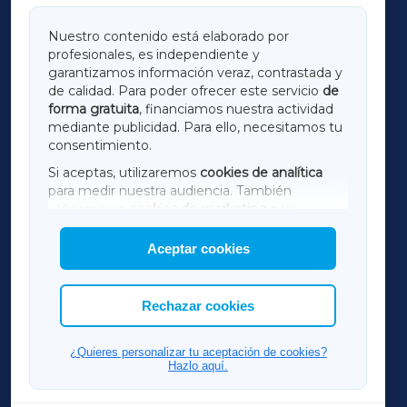
GALICIAXA
Nuestro contenido está elaborado por
profesionales, es independiente y
LUGOXA
garantizamos información veraz, contrastada y
de calidad. Para poder ofrecer este servicio
de
forma gratuita
, financiamos nuestra actividad
TERRACHAXA
mediante publicidad. Para ello, necesitamos tu
consentimiento.
SARRIAXA
Si aceptas, utilizaremos
cookies de analítica
para medir nuestra audiencia. También
AMARIÑAXA
utilizaremos
cookies de marketing
para
mostrar publicidad de terceros.
Aceptar cookies
RIBEIRASACRAXA
Asimismo, puedes personalizar la elección de
las cookies que deseas permitir.
ACORUÑAXA
Rechazar cookies
FERROLXA
¿Quieres personalizar tu aceptación de cookies?
Hazlo aquí.
OURENSEXA