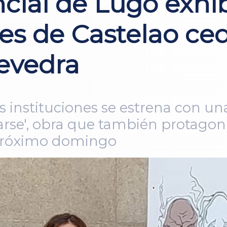
cial de Lugo exhi
les de Castelao ced
evedra
 instituciones se estrena con un
rse', obra que también protagon
l próximo domingo