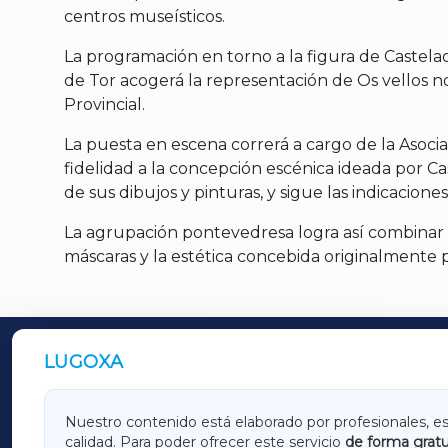
centros museísticos.
La programación en torno a la figura de Castelao
de Tor acogerá la representación de Os vellos n
Provincial.
La puesta en escena correrá a cargo de la Asoci
fidelidad a la concepción escénica ideada por Cas
de sus dibujos y pinturas, y sigue las indicacione
La agrupación pontevedresa logra así combinar la
máscaras y la estética concebida originalmente po
LUGOXA
OUTROS PERIÓDICOS
GALICIAXA
LUGOX
Nuestro contenido está elaborado por profesionales, e
calidad. Para poder ofrecer este servicio
de forma gratu
AMARIÑAXA
RIBEIR