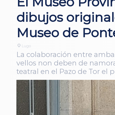
El Museo Provin
dibujos origina
Museo de Pont
Lugo
La colaboración entre ambas
vellos non deben de namora
teatral en el Pazo de Tor e