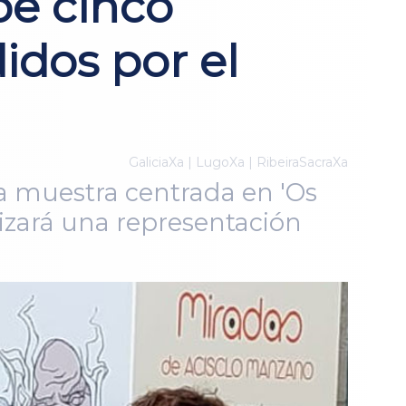
be cinco
idos por el
GaliciaXa | LugoXa | RibeiraSacraXa
a muestra centrada en 'Os
izará una representación