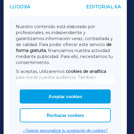
LUGOXA
EDITORIAL XA
OUTROS PERIÓDICOS
GALICIAXA
Nuestro contenido está elaborado por
profesionales, es independiente y
LUGOXA
garantizamos información veraz, contrastada y
de calidad. Para poder ofrecer este servicio
de
forma gratuita
, financiamos nuestra actividad
TERRACHAXA
mediante publicidad. Para ello, necesitamos tu
consentimiento.
SARRIAXA
Si aceptas, utilizaremos
cookies de analítica
para medir nuestra audiencia. También
AMARIÑAXA
utilizaremos
cookies de marketing
para
mostrar publicidad de terceros.
Aceptar cookies
RIBEIRASACRAXA
Asimismo, puedes personalizar la elección de
las cookies que deseas permitir.
ACORUÑAXA
Rechazar cookies
FERROLXA
¿Quieres personalizar tu aceptación de cookies?