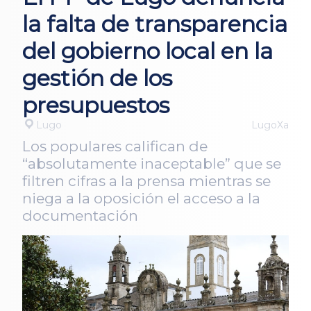
la falta de transparencia
del gobierno local en la
gestión de los
presupuestos
Lugo
LugoXa
Los populares califican de
“absolutamente inaceptable” que se
filtren cifras a la prensa mientras se
niega a la oposición el acceso a la
documentación