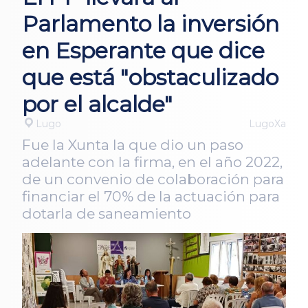
Parlamento la inversión
en Esperante que dice
que está "obstaculizado
por el alcalde"
Lugo
LugoXa
Fue la Xunta la que dio un paso
adelante con la firma, en el año 2022,
de un convenio de colaboración para
financiar el 70% de la actuación para
dotarla de saneamiento