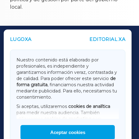
local.
LUGOXA
EDITORIAL XA
OUTROS PERIÓDICOS
GALICIAXA
Nuestro contenido está elaborado por
profesionales, es independiente y
LUGOXA
garantizamos información veraz, contrastada y
de calidad. Para poder ofrecer este servicio
de
forma gratuita
, financiamos nuestra actividad
TERRACHAXA
mediante publicidad. Para ello, necesitamos tu
consentimiento.
SARRIAXA
Si aceptas, utilizaremos
cookies de analítica
para medir nuestra audiencia. También
AMARIÑAXA
utilizaremos
cookies de marketing
para
mostrar publicidad de terceros.
Aceptar cookies
RIBEIRASACRAXA
Asimismo, puedes personalizar la elección de