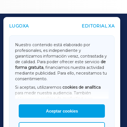
LUGOXA
EDITORIAL XA
OUTROS PERIÓDICOS
GALICIAXA
Nuestro contenido está elaborado por
profesionales, es independiente y
LUGOXA
garantizamos información veraz, contrastada y
de calidad. Para poder ofrecer este servicio
de
forma gratuita
, financiamos nuestra actividad
TERRACHAXA
mediante publicidad. Para ello, necesitamos tu
consentimiento.
SARRIAXA
Si aceptas, utilizaremos
cookies de analítica
para medir nuestra audiencia. También
AMARIÑAXA
utilizaremos
cookies de marketing
para
mostrar publicidad de terceros.
Aceptar cookies
RIBEIRASACRAXA
Asimismo, puedes personalizar la elección de
las cookies que deseas permitir.
ACORUÑAXA