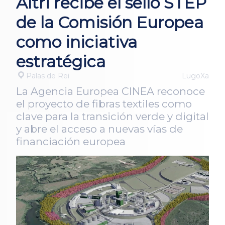
Altri recibe el sello STEP
de la Comisión Europea
como iniciativa
estratégica
Palas de Rei
LugoXa
La Agencia Europea CINEA reconoce
el proyecto de fibras textiles como
clave para la transición verde y digital
y abre el acceso a nuevas vías de
financiación europea