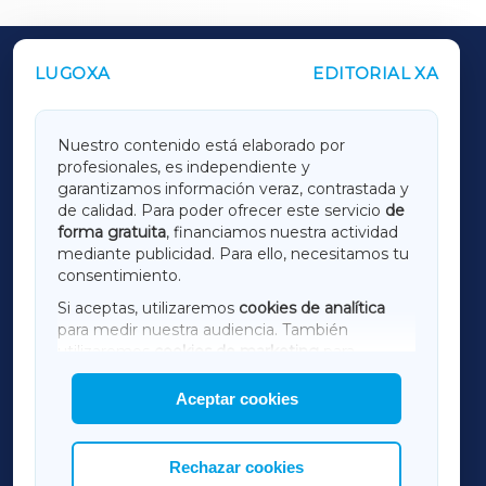
LUGOXA
EDITORIAL XA
OUTROS PERIÓDICOS
GALICIAXA
Nuestro contenido está elaborado por
profesionales, es independiente y
LUGOXA
garantizamos información veraz, contrastada y
de calidad. Para poder ofrecer este servicio
de
forma gratuita
, financiamos nuestra actividad
TERRACHAXA
mediante publicidad. Para ello, necesitamos tu
consentimiento.
SARRIAXA
Si aceptas, utilizaremos
cookies de analítica
para medir nuestra audiencia. También
AMARIÑAXA
utilizaremos
cookies de marketing
para
mostrar publicidad de terceros.
Aceptar cookies
RIBEIRASACRAXA
Asimismo, puedes personalizar la elección de
las cookies que deseas permitir.
ACORUÑAXA
Rechazar cookies