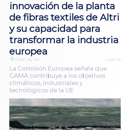
innovación de la planta
de fibras textiles de Altri
y su capacidad para
transformar la industria
europea
Palas de Rei
LugoXa
La Comisión Europea señala que
GAMA contribuye a los objetivos
climáticos, industriales y
tecnológicos de la UE