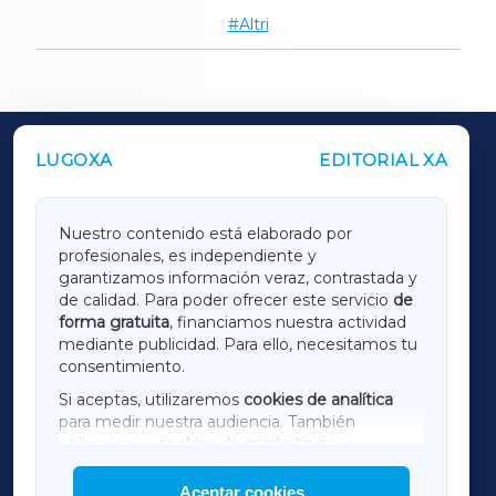
Altri
LUGOXA
EDITORIAL XA
OUTROS PERIÓDICOS
GALICIAXA
Nuestro contenido está elaborado por
profesionales, es independiente y
LUGOXA
garantizamos información veraz, contrastada y
de calidad. Para poder ofrecer este servicio
de
forma gratuita
, financiamos nuestra actividad
TERRACHAXA
mediante publicidad. Para ello, necesitamos tu
consentimiento.
SARRIAXA
Si aceptas, utilizaremos
cookies de analítica
para medir nuestra audiencia. También
AMARIÑAXA
utilizaremos
cookies de marketing
para
mostrar publicidad de terceros.
Aceptar cookies