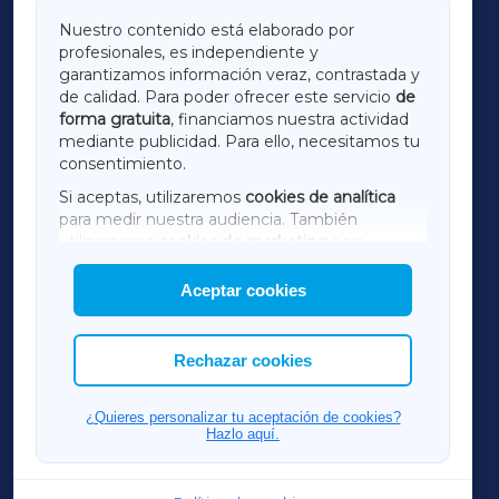
GALICIAXA
Nuestro contenido está elaborado por
profesionales, es independiente y
LUGOXA
garantizamos información veraz, contrastada y
de calidad. Para poder ofrecer este servicio
de
forma gratuita
, financiamos nuestra actividad
TERRACHAXA
mediante publicidad. Para ello, necesitamos tu
consentimiento.
SARRIAXA
Si aceptas, utilizaremos
cookies de analítica
para medir nuestra audiencia. También
AMARIÑAXA
utilizaremos
cookies de marketing
para
mostrar publicidad de terceros.
Aceptar cookies
RIBEIRASACRAXA
Asimismo, puedes personalizar la elección de
las cookies que deseas permitir.
ACORUÑAXA
Rechazar cookies
FERROLXA
¿Quieres personalizar tu aceptación de cookies?
Hazlo aquí.
OURENSEXA