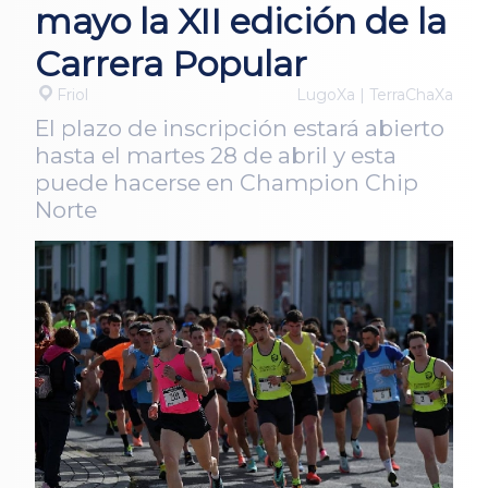
mayo la XII edición de la
Carrera Popular
Friol
LugoXa | TerraChaXa
El plazo de inscripción estará abierto
hasta el martes 28 de abril y esta
puede hacerse en Champion Chip
Norte