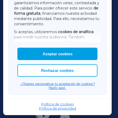
LUGOXA
garantizamos información veraz, contrastada y
de calidad. Para poder ofrecer este servicio
de
forma gratuita
, financiamos nuestra actividad
TERRACHAXA
mediante publicidad. Para ello, necesitamos tu
consentimiento.
SARRIAXA
Si aceptas, utilizaremos
cookies de analítica
para medir nuestra audiencia. También
AMARIÑAXA
utilizaremos
cookies de marketing
para
mostrar publicidad de terceros.
Aceptar cookies
RIBEIRASACRAXA
Asimismo, puedes personalizar la elección de
las cookies que deseas permitir.
ACORUÑAXA
Rechazar cookies
FERROLXA
¿Quieres personalizar tu aceptación de cookies?
Hazlo aquí.
OURENSEXA
Política de cookies
Política de privacidad