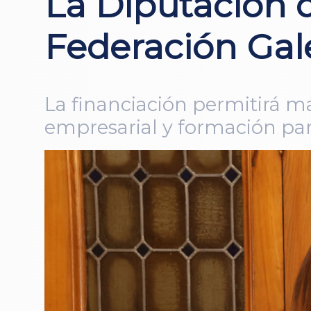
La Diputación d
Federación Gal
La financiación permitirá ma
empresarial y formación par