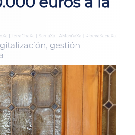
.000 euros a la
Xa | TerraChaXa | SarriaXa | AMariñaXa | RibeiraSacraXa
italización, gestión
a