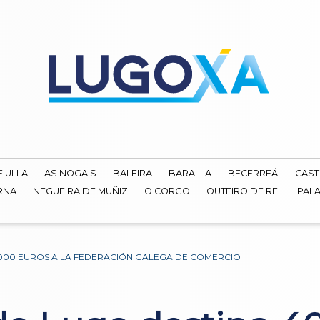
E ULLA
AS NOGAIS
BALEIRA
BARALLA
BECERREÁ
CAST
RNA
NEGUEIRA DE MUÑIZ
O CORGO
OUTEIRO DE REI
PALA
.000 EUROS A LA FEDERACIÓN GALEGA DE COMERCIO