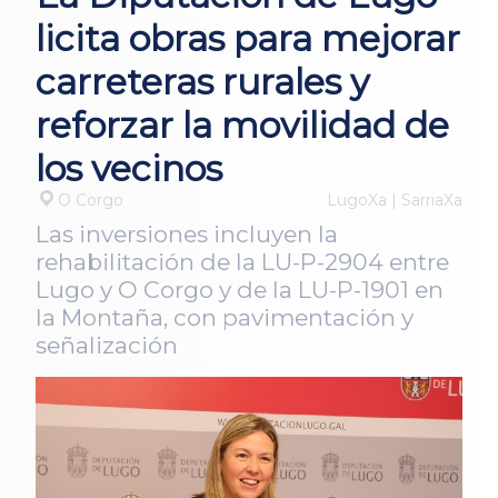
licita obras para mejorar
carreteras rurales y
reforzar la movilidad de
los vecinos
O Corgo
LugoXa | SarriaXa
Las inversiones incluyen la
rehabilitación de la LU-P-2904 entre
Lugo y O Corgo y de la LU-P-1901 en
la Montaña, con pavimentación y
señalización