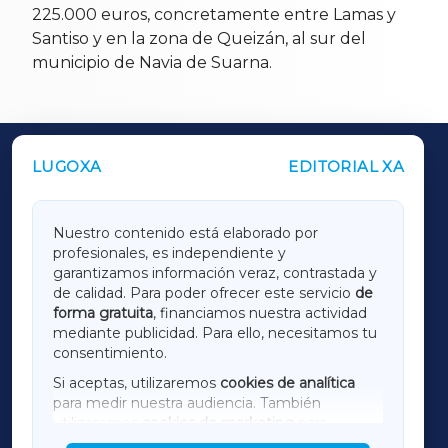
225.000 euros, concretamente entre Lamas y
Santiso y en la zona de Queizán, al sur del
municipio de Navia de Suarna.
LUGOXA
EDITORIAL XA
OUTROS PERIÓDICOS
GALICIAXA
Nuestro contenido está elaborado por
profesionales, es independiente y
LUGOXA
garantizamos información veraz, contrastada y
de calidad. Para poder ofrecer este servicio
de
forma gratuita
, financiamos nuestra actividad
TERRACHAXA
mediante publicidad. Para ello, necesitamos tu
consentimiento.
SARRIAXA
Si aceptas, utilizaremos
cookies de analítica
para medir nuestra audiencia. También
AMARIÑAXA
utilizaremos
cookies de marketing
para
mostrar publicidad de terceros.