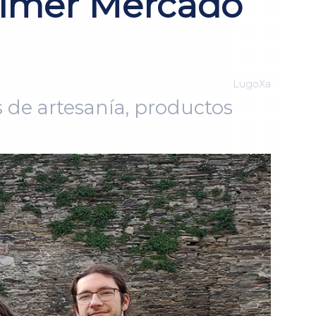
primer Mercado
LugoXa
s de artesanía, productos