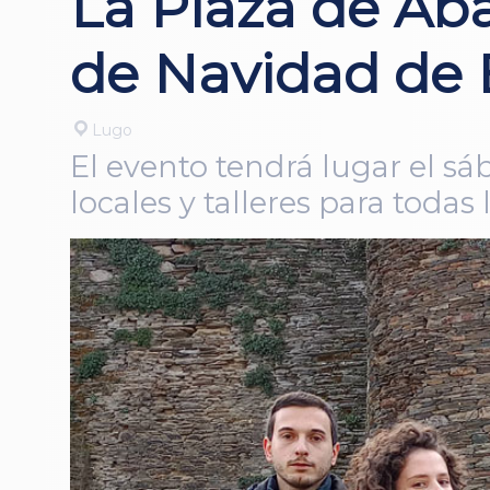
La Plaza de Ab
de Navidad de 
Lugo
El evento tendrá lugar el sá
locales y talleres para todas