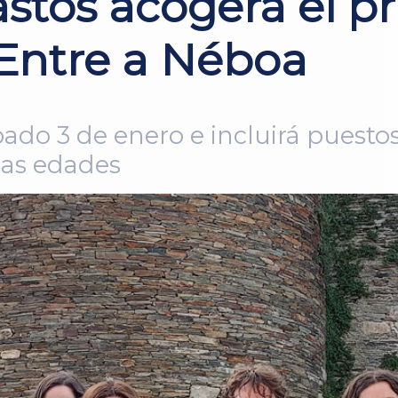
astos acogerá el 
Entre a Néboa
bado 3 de enero e incluirá puesto
 las edades