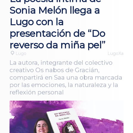
Sonia Melón llega a
Lugo con la
presentación de “Do
reverso da miña pel”
Lugo
LugoXa
La autora, integrante del colectivo
creativo Os nabos de Gracián,
compartirá en Saa una obra marcada
por las emociones, la naturaleza y la
reflexión personal