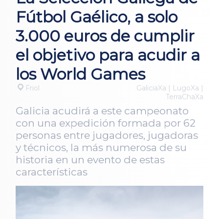
Fútbol Gaélico, a solo
3.000 euros de cumplir
el objetivo para acudir a
los World Games
Friol
GaliciaXa | LugoXa |
TerraChaXa
Galicia acudirá a este campeonato
con una expedición formada por 62
personas entre jugadores, jugadoras
y técnicos, la más numerosa de su
historia en un evento de estas
características