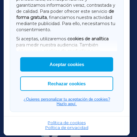
LUGOXA
garantizamos información veraz, contrastada y
de calidad. Para poder ofrecer este servicio
de
forma gratuita
, financiamos nuestra actividad
TERRACHAXA
mediante publicidad. Para ello, necesitamos tu
consentimiento.
SARRIAXA
Si aceptas, utilizaremos
cookies de analítica
para medir nuestra audiencia. También
AMARIÑAXA
utilizaremos
cookies de marketing
para
mostrar publicidad de terceros.
Aceptar cookies
RIBEIRASACRAXA
Asimismo, puedes personalizar la elección de
las cookies que deseas permitir.
ACORUÑAXA
Rechazar cookies
FERROLXA
¿Quieres personalizar tu aceptación de cookies?
Hazlo aquí.
OURENSEXA
Política de cookies
Política de privacidad