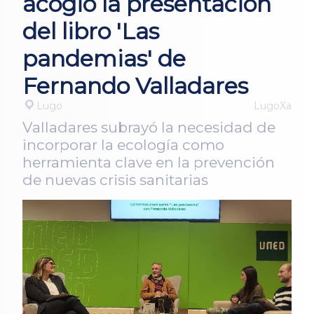
acogió la presentación
del libro 'Las
pandemias' de
Fernando Valladares
Lugo
LugoXa
Valladares subrayó la necesidad de
incorporar la ecología como
herramienta clave en la prevención
de nuevas crisis sanitarias