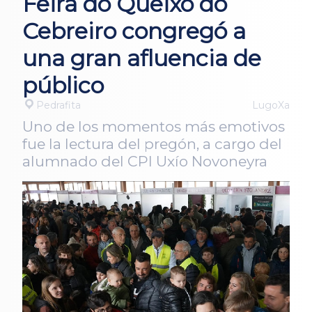
Feira do Queixo do
Cebreiro congregó a
una gran afluencia de
público
Pedrafita
LugoXa
Uno de los momentos más emotivos
fue la lectura del pregón, a cargo del
alumnado del CPI Uxío Novoneyra