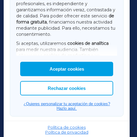
profesionales, es independiente y
LUGOXA
garantizamos información veraz, contrastada y
de calidad. Para poder ofrecer este servicio
de
forma gratuita
, financiamos nuestra actividad
TERRACHAXA
mediante publicidad. Para ello, necesitamos tu
consentimiento.
SARRIAXA
Si aceptas, utilizaremos
cookies de analítica
para medir nuestra audiencia. También
AMARIÑAXA
utilizaremos
cookies de marketing
para
mostrar publicidad de terceros.
Aceptar cookies
RIBEIRASACRAXA
Asimismo, puedes personalizar la elección de
las cookies que deseas permitir.
ACORUÑAXA
Rechazar cookies
FERROLXA
¿Quieres personalizar tu aceptación de cookies?
Hazlo aquí.
OURENSEXA
Política de cookies
Política de privacidad