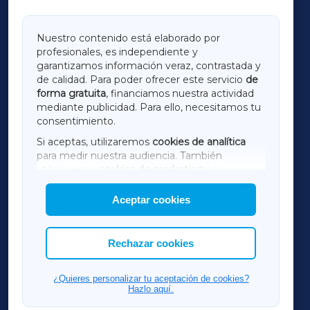
GALICIAXA
Nuestro contenido está elaborado por
profesionales, es independiente y
LUGOXA
garantizamos información veraz, contrastada y
de calidad. Para poder ofrecer este servicio
de
forma gratuita
, financiamos nuestra actividad
TERRACHAXA
mediante publicidad. Para ello, necesitamos tu
consentimiento.
SARRIAXA
Si aceptas, utilizaremos
cookies de analítica
para medir nuestra audiencia. También
AMARIÑAXA
utilizaremos
cookies de marketing
para
mostrar publicidad de terceros.
Aceptar cookies
RIBEIRASACRAXA
Asimismo, puedes personalizar la elección de
las cookies que deseas permitir.
ACORUÑAXA
Rechazar cookies
FERROLXA
¿Quieres personalizar tu aceptación de cookies?
Hazlo aquí.
OURENSEXA