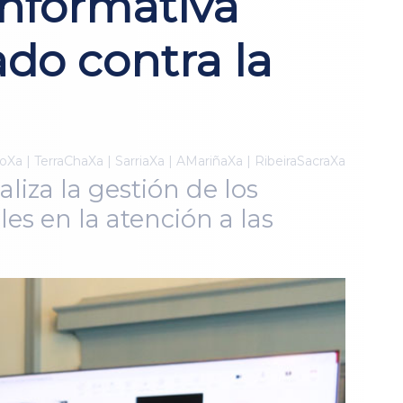
informativa
ado contra la
Xa | TerraChaXa | SarriaXa | AMariñaXa | RibeiraSacraXa
liza la gestión de los
les en la atención a las