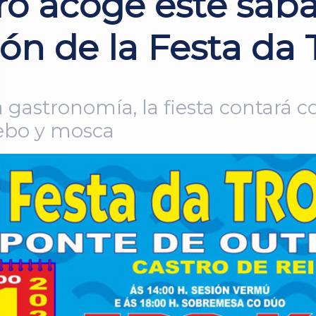
ro acoge este sába
n de la Festa da T
 gastronomía, la fiesta contará 
cebo y mosca