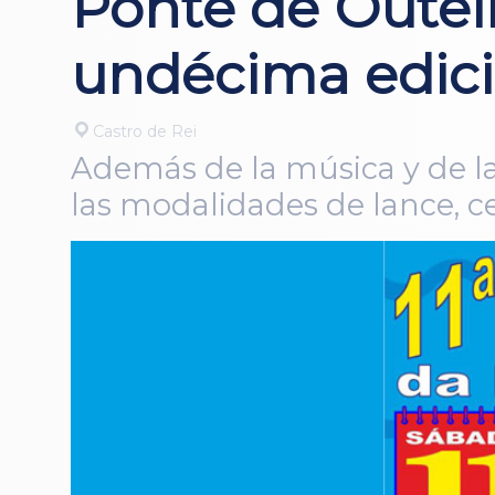
Ponte de Outei
undécima edició
Castro de Rei
Además de la música y de la
las modalidades de lance, 