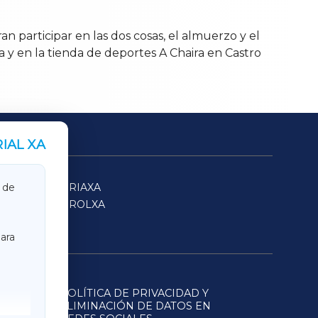
n participar en las dos cosas, el almuerzo y el
 y en la tienda de deportes A Chaira en Castro
IAL XA
SARRIAXA
 de
FERROLXA
ara
POLÍTICA DE PRIVACIDAD Y
ELIMINACIÓN DE DATOS EN