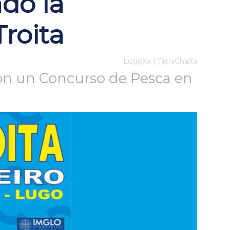
do la
roita
LugoXa | TerraChaXa
con un Concurso de Pesca en