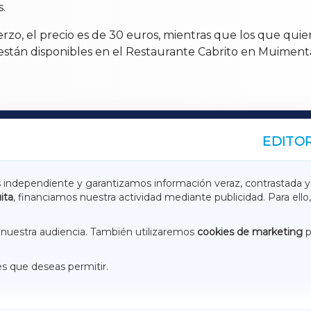
s.
zo, el precio es de 30 euros, mientras que los que quiera
 están disponibles en el Restaurante Cabrito en Muimenta
EDITOR
A
TERRACHAXA
s independiente y garantizamos información veraz, contrastada y
ita
, financiamos nuestra actividad mediante publicidad. Para ello,
ASACRAXA
ACORUÑAXA
nuestra audiencia. También utilizaremos
cookies de marketing
p
es que deseas permitir.
ACEBOOK
CONTACTO
NSTAGRAM