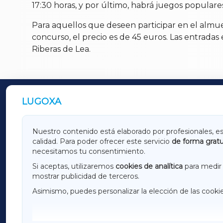
17:30 horas, y por último, habrá juegos populare
Para aquellos que deseen participar en el almuer
concurso, el precio es de 45 euros. Las entradas
Riberas de Lea.
LUGOXA
OUTROS PERIÓDICOS
GALICIAXA
LUGOX
Nuestro contenido está elaborado por profesionales, e
calidad. Para poder ofrecer este servicio
de forma gratu
AMARIÑAXA
RIBEIR
necesitamos tu consentimiento.
OURENSEXA
Si aceptas, utilizaremos
cookies de analítica
para medir 
mostrar publicidad de terceros.
Asimismo, puedes personalizar la elección de las cooki
F
I