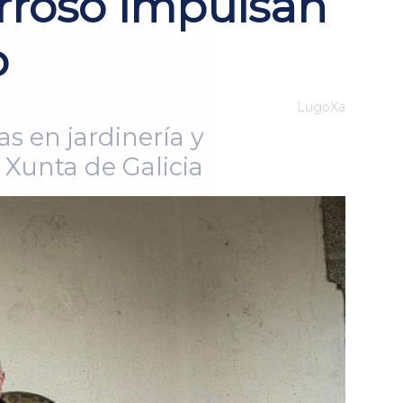
rroso impulsan
o
LugoXa
s en jardinería y
 Xunta de Galicia