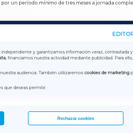
a por un período mínimo de tres meses a jornada comple
EDITOR
A
TERRACHAXA
s independiente y garantizamos información veraz, contrastada y
ita
, financiamos nuestra actividad mediante publicidad. Para ello,
ASACRAXA
ACORUÑAXA
nuestra audiencia. También utilizaremos
cookies de marketing
p
es que deseas permitir.
ACEBOOK
CONTACTO
NSTAGRAM
EMEROTECA
Rechazar cookies