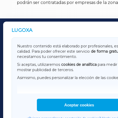
podrán ser contratadas por empresas de la zon
LUGOXA
OUTROS PERIÓDICOS
GALICIAXA
LUGOX
Nuestro contenido está elaborado por profesionales, e
calidad. Para poder ofrecer este servicio
de forma gratu
AMARIÑAXA
RIBEIR
necesitamos tu consentimiento.
OURENSEXA
Si aceptas, utilizaremos
cookies de analítica
para medir 
mostrar publicidad de terceros.
Asimismo, puedes personalizar la elección de las cooki
F
I
H
Aceptar cookies