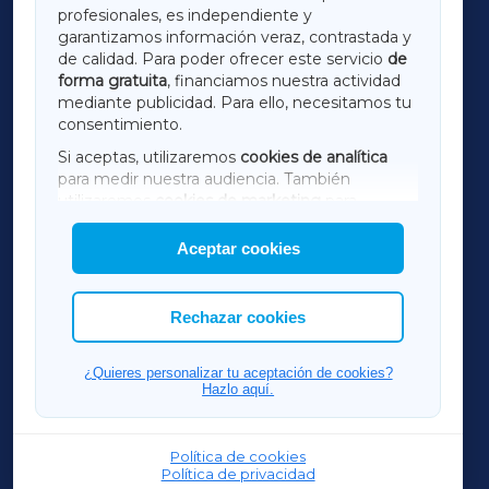
profesionales, es independiente y
LUGOXA
garantizamos información veraz, contrastada y
de calidad. Para poder ofrecer este servicio
de
forma gratuita
, financiamos nuestra actividad
TERRACHAXA
mediante publicidad. Para ello, necesitamos tu
consentimiento.
SARRIAXA
Si aceptas, utilizaremos
cookies de analítica
para medir nuestra audiencia. También
AMARIÑAXA
utilizaremos
cookies de marketing
para
mostrar publicidad de terceros.
Aceptar cookies
RIBEIRASACRAXA
Asimismo, puedes personalizar la elección de
las cookies que deseas permitir.
ACORUÑAXA
Rechazar cookies
FERROLXA
¿Quieres personalizar tu aceptación de cookies?
Hazlo aquí.
OURENSEXA
Política de cookies
Política de privacidad