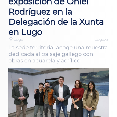
exposición de Oniel
Rodríguez en la
Delegación de la Xunta
en Lugo
Lugo
LugoXa
La sede territorial acoge una muestra
dedicada al paisaje gallego con
obras en acuarela y acrílico