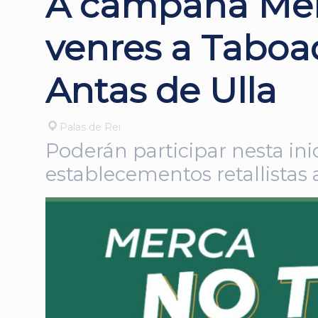
A campaña Mer
venres a Taboad
Antas de Ulla
Palas de Rei
Poderán participar nesta ini
establecementos retallistas 