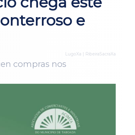
io chega este
Monterroso e
LugoXa | RibeiraSacraXa
licen compras nos