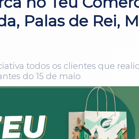
ca no Teu Comerc
a, Palas de Rei, 
ciativa todos os clientes que rea
antes do 15 de maio