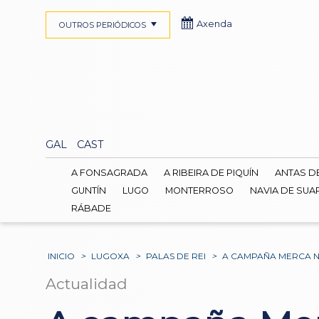
Axenda
OUTROS PERIÓDICOS
GAL
CAST
A FONSAGRADA
A RIBEIRA DE PIQUÍN
ANTAS D
GUNTÍN
LUGO
MONTERROSO
NAVIA DE SUA
RÁBADE
INICIO
>
LUGOXA
>
PALAS DE REI
>
A CAMPAÑA MERCA NO
Actualidad