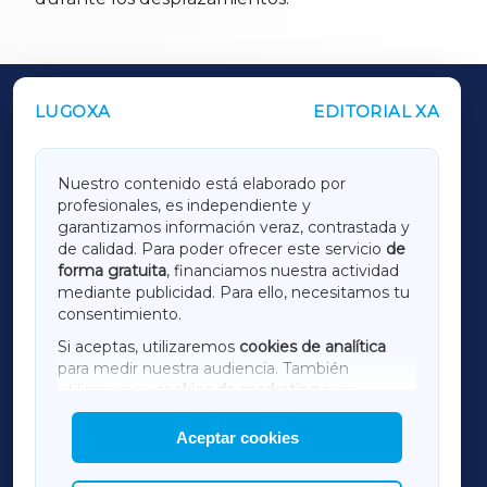
LUGOXA
EDITORIAL XA
OUTROS PERIÓDICOS
GALICIAXA
Nuestro contenido está elaborado por
profesionales, es independiente y
LUGOXA
garantizamos información veraz, contrastada y
de calidad. Para poder ofrecer este servicio
de
forma gratuita
, financiamos nuestra actividad
TERRACHAXA
mediante publicidad. Para ello, necesitamos tu
consentimiento.
SARRIAXA
Si aceptas, utilizaremos
cookies de analítica
para medir nuestra audiencia. También
AMARIÑAXA
utilizaremos
cookies de marketing
para
mostrar publicidad de terceros.
Aceptar cookies
RIBEIRASACRAXA
Asimismo, puedes personalizar la elección de
las cookies que deseas permitir.