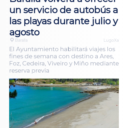
un servicio de autobús a
las playas durante julio y
agosto
Baralla
LugoXa
El Ayuntamiento habilitará viajes los
fines de semana con destino a Ares,
Foz, Cedeira, Viveiro y Miño mediante
reserva previa