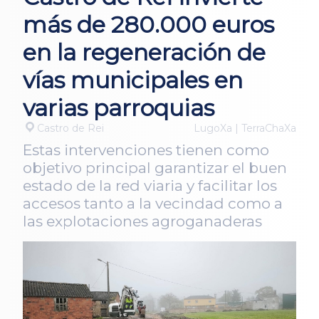
más de 280.000 euros
en la regeneración de
vías municipales en
varias parroquias
Castro de Rei
LugoXa | TerraChaXa
Estas intervenciones tienen como
objetivo principal garantizar el buen
estado de la red viaria y facilitar los
accesos tanto a la vecindad como a
las explotaciones agroganaderas