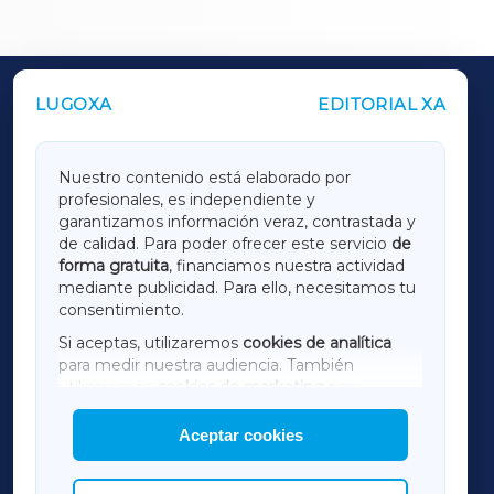
LUGOXA
EDITORIAL XA
OUTROS PERIÓDICOS
GALICIAXA
Nuestro contenido está elaborado por
profesionales, es independiente y
LUGOXA
garantizamos información veraz, contrastada y
de calidad. Para poder ofrecer este servicio
de
forma gratuita
, financiamos nuestra actividad
TERRACHAXA
mediante publicidad. Para ello, necesitamos tu
consentimiento.
SARRIAXA
Si aceptas, utilizaremos
cookies de analítica
para medir nuestra audiencia. También
AMARIÑAXA
utilizaremos
cookies de marketing
para
mostrar publicidad de terceros.
Aceptar cookies
RIBEIRASACRAXA
Asimismo, puedes personalizar la elección de
las cookies que deseas permitir.