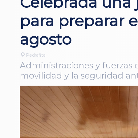
Celebrada una 
para preparar el
agosto
Pedrafita
Administraciones y fuerzas 
movilidad y la seguridad ante