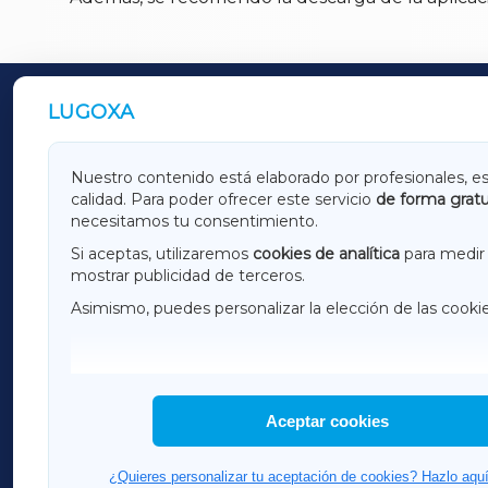
LUGOXA
OUTROS PERIÓDICOS
GALICIAXA
LUGOX
Nuestro contenido está elaborado por profesionales, e
calidad. Para poder ofrecer este servicio
de forma gratu
AMARIÑAXA
RIBEIR
necesitamos tu consentimiento.
OURENSEXA
Si aceptas, utilizaremos
cookies de analítica
para medir 
mostrar publicidad de terceros.
Asimismo, puedes personalizar la elección de las cooki
F
I
H
Aceptar cookies
¿Quieres personalizar tu aceptación de cookies? Hazlo aquí