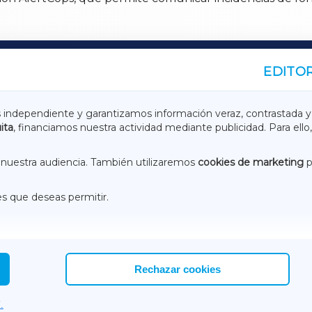
EDITOR
A
TERRACHAXA
s independiente y garantizamos información veraz, contrastada y
ita
, financiamos nuestra actividad mediante publicidad. Para ello,
ASACRAXA
ACORUÑAXA
nuestra audiencia. También utilizaremos
cookies de marketing
p
es que deseas permitir.
ACEBOOK
CONTACTO
NSTAGRAM
EMEROTECA
Rechazar cookies
.