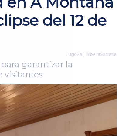
d en A Montaña
lipse del 12 de
LugoXa | RibeiraSacraXa
para garantizar la
 visitantes