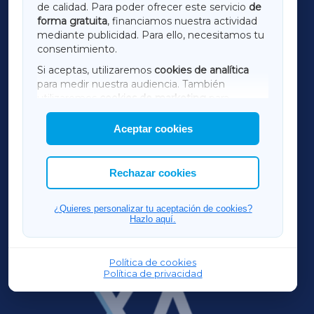
de calidad. Para poder ofrecer este servicio
de
forma gratuita
, financiamos nuestra actividad
TERRACHAXA
mediante publicidad. Para ello, necesitamos tu
consentimiento.
SARRIAXA
Si aceptas, utilizaremos
cookies de analítica
para medir nuestra audiencia. También
AMARIÑAXA
utilizaremos
cookies de marketing
para
mostrar publicidad de terceros.
Aceptar cookies
RIBEIRASACRAXA
Asimismo, puedes personalizar la elección de
las cookies que deseas permitir.
ACORUÑAXA
Rechazar cookies
FERROLXA
¿Quieres personalizar tu aceptación de cookies?
Hazlo aquí.
OURENSEXA
Política de cookies
Política de privacidad