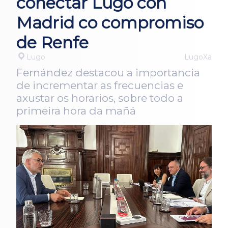
conectar Lugo con
Madrid co compromiso
de Renfe
Lugo
LugoXa
Fernández destacou a importancia
de incrementar as frecuencias e
axustar os horarios, sobre todo a
primeira hora da mañá