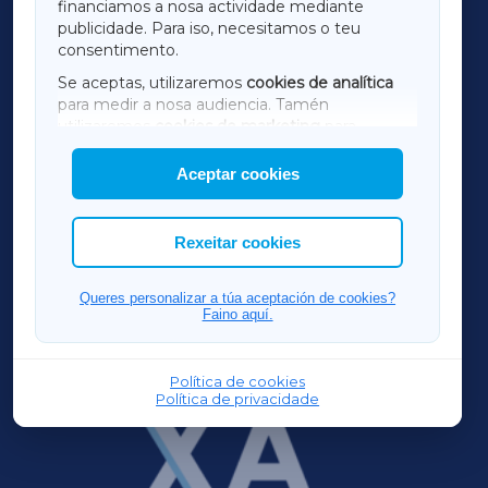
financiamos a nosa actividade mediante
TERRACHAXA
publicidade. Para iso, necesitamos o teu
consentimento.
SARRIAXA
Se aceptas, utilizaremos
cookies de analítica
para medir a nosa audiencia. Tamén
AMARIÑAXA
utilizaremos
cookies de marketing
para
mostrar publicidade de terceiros.
Aceptar cookies
RIBEIRASACRAXA
Así mesmo, podes personalizar a elección das
cookies que desexas permitir.
ACORUÑAXA
Rexeitar cookies
FERROLXA
Queres personalizar a túa aceptación de cookies?
Faino aquí.
OURENSEXA
Política de cookies
Política de privacidade