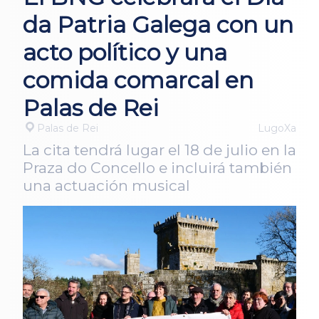
da Patria Galega con un
acto político y una
comida comarcal en
Palas de Rei
Palas de Rei
LugoXa
La cita tendrá lugar el 18 de julio en la
Praza do Concello e incluirá también
una actuación musical