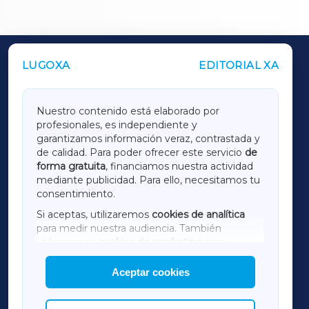
LUGOXA
EDITORIAL XA
OUTROS PERIÓDICOS
GALICIAXA
Nuestro contenido está elaborado por
profesionales, es independiente y
LUGOXA
garantizamos información veraz, contrastada y
de calidad. Para poder ofrecer este servicio
de
forma gratuita
, financiamos nuestra actividad
TERRACHAXA
mediante publicidad. Para ello, necesitamos tu
consentimiento.
SARRIAXA
Si aceptas, utilizaremos
cookies de analítica
para medir nuestra audiencia. También
AMARIÑAXA
utilizaremos
cookies de marketing
para
mostrar publicidad de terceros.
Aceptar cookies
RIBEIRASACRAXA
Asimismo, puedes personalizar la elección de
las cookies que deseas permitir.