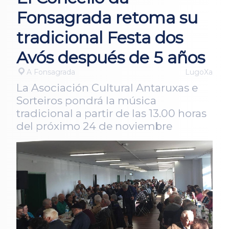
Fonsagrada retoma su
tradicional Festa dos
Avós después de 5 años
A Fonsagrada
LugoXa
La Asociación Cultural Antaruxas e
Sorteiros pondrá la música
tradicional a partir de las 13.00 horas
del próximo 24 de noviembre