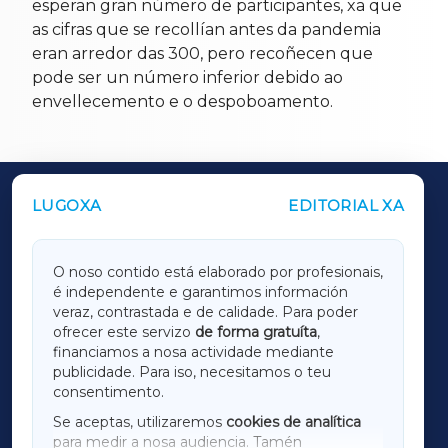
esperan gran número de participantes, xa que
as cifras que se recollían antes da pandemia
eran arredor das 300, pero recoñecen que
pode ser un número inferior debido ao
envellecemento e o despoboamento.
LUGOXA
EDITORIAL XA
OUTROS PERIÓDICOS
GALICIAXA
O noso contido está elaborado por profesionais,
é independente e garantimos información
LUGOXA
veraz, contrastada e de calidade. Para poder
ofrecer este servizo
de forma gratuíta
,
financiamos a nosa actividade mediante
TERRACHAXA
publicidade. Para iso, necesitamos o teu
consentimento.
SARRIAXA
Se aceptas, utilizaremos
cookies de analítica
para medir a nosa audiencia. Tamén