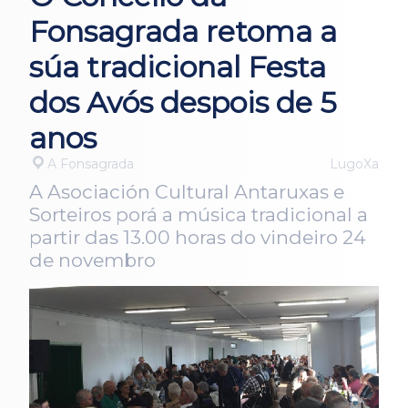
Fonsagrada retoma a
súa tradicional Festa
dos Avós despois de 5
anos
A Fonsagrada
LugoXa
A Asociación Cultural Antaruxas e
Sorteiros porá a música tradicional a
partir das 13.00 horas do vindeiro 24
de novembro