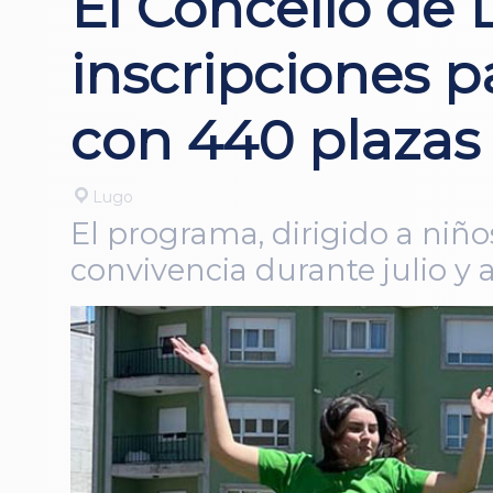
El Concello de L
inscripciones p
con 440 plazas
Lugo
El programa, dirigido a niños
convivencia durante julio y ag