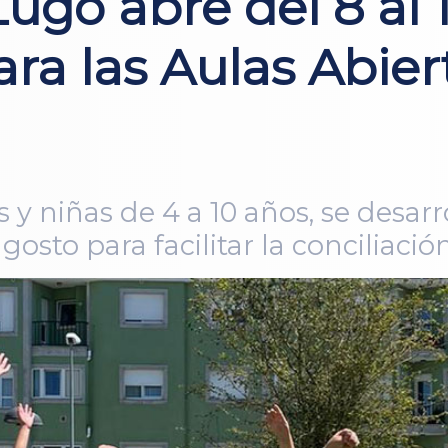
ugo abre del 8 al 1
ara las Aulas Abie
 y niñas de 4 a 10 años, se desarr
osto para facilitar la conciliación