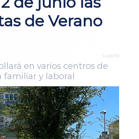
2 de junio las
rtas de Verano
LugoXa
ollará en varios centros de
 familiar y laboral