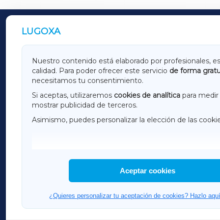
LUGOXA
OUTROS PERIÓDICOS
GALICIAXA
LUGOX
Nuestro contenido está elaborado por profesionales, e
calidad. Para poder ofrecer este servicio
de forma gratu
AMARIÑAXA
RIBEIR
necesitamos tu consentimiento.
OURENSEXA
Si aceptas, utilizaremos
cookies de analítica
para medir 
mostrar publicidad de terceros.
Asimismo, puedes personalizar la elección de las cooki
F
I
H
Aceptar cookies
¿Quieres personalizar tu aceptación de cookies? Hazlo aquí