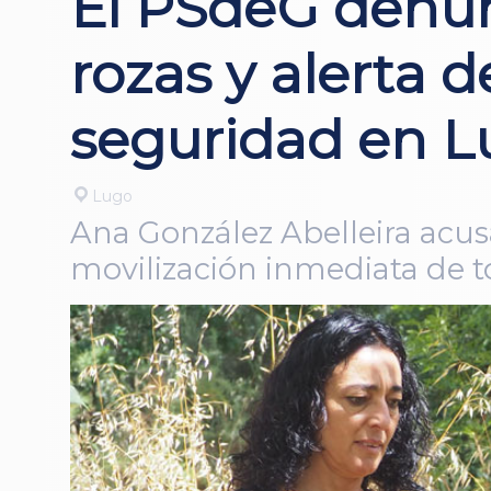
El PSdeG denun
rozas y alerta 
seguridad en L
Lugo
Ana González Abelleira acusa
movilización inmediata de t