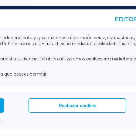
EDITOR
A
TERRACHAXA
s independiente y garantizamos información veraz, contrastada y
ita
, financiamos nuestra actividad mediante publicidad. Para ello,
ASACRAXA
ACORUÑAXA
nuestra audiencia. También utilizaremos
cookies de marketing
p
es que deseas permitir.
ACEBOOK
CONTACTO
NSTAGRAM
EMEROTECA
Rechazar cookies
.