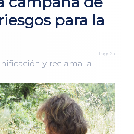
 la campaña de
riesgos para la
LugoXa
nificación y reclama la