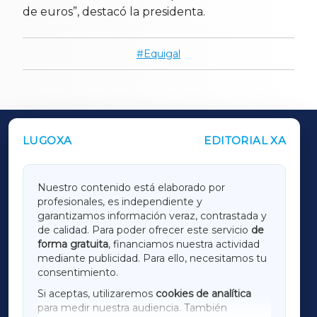
de euros”, destacó la presidenta.
Equigal
LUGOXA
EDITORIAL XA
OUTROS PERIÓDICOS
GALICIAXA
Nuestro contenido está elaborado por
profesionales, es independiente y
LUGOXA
garantizamos información veraz, contrastada y
de calidad. Para poder ofrecer este servicio
de
forma gratuita
, financiamos nuestra actividad
TERRACHAXA
mediante publicidad. Para ello, necesitamos tu
consentimiento.
SARRIAXA
Si aceptas, utilizaremos
cookies de analítica
para medir nuestra audiencia. También