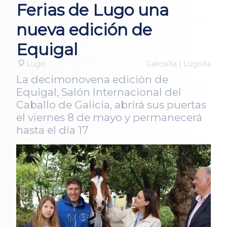
Ferias de Lugo una
nueva edición de
Equigal
Lugo
GaliciaXa | LugoXa
La decimonovena edición de
Equigal, Salón Internacional del
Caballo de Galicia, abrirá sus puertas
el viernes 8 de mayo y permanecerá
hasta el día 17