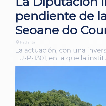
La Diputación i
pendiente de la
Seoane do Cour
Pedrafita
La actuación, con una invers
LU-P-1301, en la que la inst