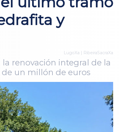
del último tramo
drafita y
LugoXa | RibeiraSacraXa
la renovación integral de la
s de un millón de euros