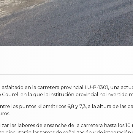
e asfaltado en la carretera provincial LU-P-1301, una ac
Courel, en la que la institución provincial ha invertido m
re los puntos kilométricos 6,8 y 7,3, a la altura de las 
ros.
lizar las labores de ensanche de la carretera hasta los 1
e ejecutarán las tareas de señalización y de integración p