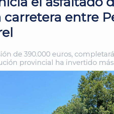
nicia el asfaltado 
 carretera entre Pe
el
ión de 390.000 euros, completará 
itución provincial ha invertido má