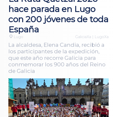
hace parada en Lugo
con 200 jóvenes de toda
España
Lugo
GaliciaXa | LugoXa
La alcaldesa, Elena Candia, recibió a
los participantes de la expedición,
que este año recorre Galicia para
conmemorar los 900 años del Reino
de Galicia