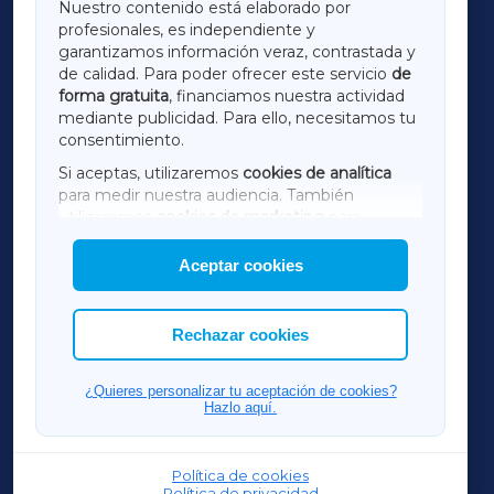
Nuestro contenido está elaborado por
profesionales, es independiente y
LUGOXA
garantizamos información veraz, contrastada y
de calidad. Para poder ofrecer este servicio
de
forma gratuita
, financiamos nuestra actividad
TERRACHAXA
mediante publicidad. Para ello, necesitamos tu
consentimiento.
SARRIAXA
Si aceptas, utilizaremos
cookies de analítica
para medir nuestra audiencia. También
AMARIÑAXA
utilizaremos
cookies de marketing
para
mostrar publicidad de terceros.
Aceptar cookies
RIBEIRASACRAXA
Asimismo, puedes personalizar la elección de
las cookies que deseas permitir.
ACORUÑAXA
Rechazar cookies
FERROLXA
¿Quieres personalizar tu aceptación de cookies?
Hazlo aquí.
OURENSEXA
Política de cookies
Política de privacidad