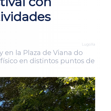
tival con
tividades
LugoXa
 en la Plaza de Viana do
físico en distintos puntos de