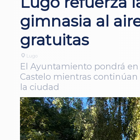
Lugo refuerza l
gimnasia al air
gratuitas
Lugo
El Ayuntamiento pondrá en m
Castelo mientras continúan l
la ciudad