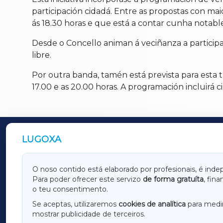
participación cidadá. Entre as propostas con ma
ás 18.30 horas e que está a contar cunha notabl
Desde o Concello animan á veciñanza a participar
libre.
Por outra banda, tamén está prevista para esta t
17.00 e as 20.00 horas. A programación incluirá 
LUGOXA
OUTROS PERIÓDICOS
GALICIAXA
LUGOX
O noso contido está elaborado por profesionais, é inde
Para poder ofrecer este servizo
de forma gratuíta
, fin
AMARIÑAXA
RIBEIR
o teu consentimento.
OURENSEXA
Se aceptas, utilizaremos
cookies de analítica
para medir
mostrar publicidade de terceiros.