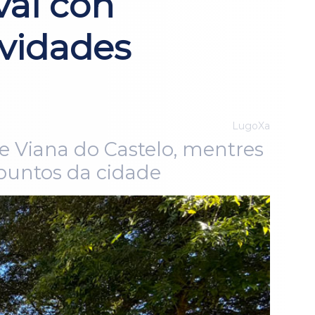
val con
ividades
LugoXa
e Viana do Castelo, mentres
s puntos da cidade