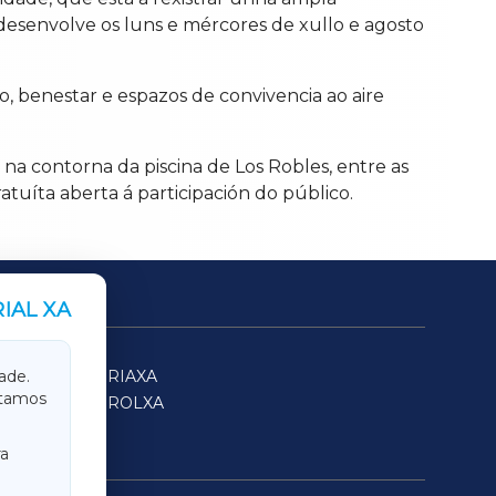
 desenvolve os luns e mércores de xullo e agosto
o, benestar e espazos de convivencia ao aire
 na contorna da piscina de Los Robles, entre as
atuíta aberta á participación do público.
IAL XA
SARRIAXA
ade.
itamos
FERROLXA
a