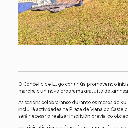
O Concello de Lugo continúa promovendo iniciat
marcha dun novo programa gratuíto de ximnasia a
As sesións celebraranse durante os meses de xul
incluirá actividades na Praza de Viana do Castelo
será necesario realizar inscrición previa, co obx
Esta iniciativa incorpórase á programación de ve