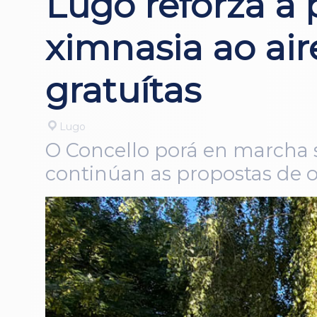
Lugo reforza a 
ximnasia ao air
gratuítas
Lugo
O Concello porá en marcha s
continúan as propostas de oc