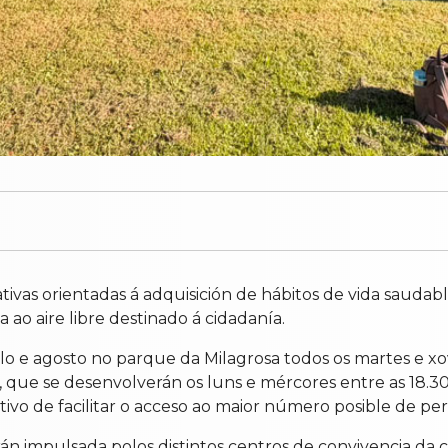
ivas orientadas á adquisición de hábitos de vida saudab
o aire libre destinado á cidadanía.
lo e agosto no parque da Milagrosa todos os martes e x
, que se desenvolverán os luns e mércores entre as 18.30 e
ectivo de facilitar o acceso ao maior número posible de per
rán impulsada polos distintos centros de convivencia da 