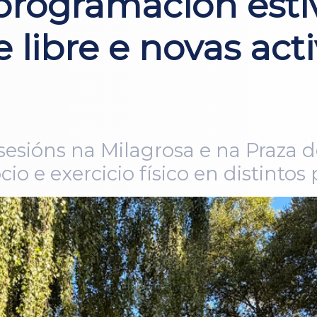
programación esti
e libre e novas act
esións na Milagrosa e na Praza d
io e exercicio físico en distinto