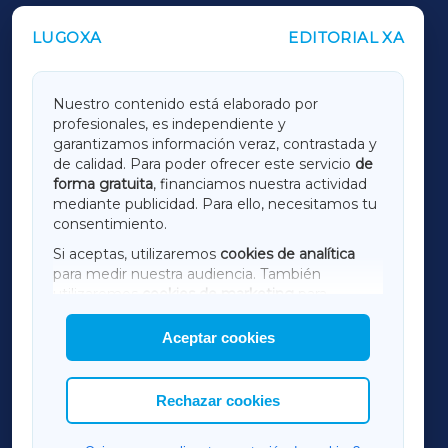
LUGOXA
EDITORIAL XA
OUTROS PERIÓDICOS
GALICIAXA
Nuestro contenido está elaborado por
profesionales, es independiente y
LUGOXA
garantizamos información veraz, contrastada y
de calidad. Para poder ofrecer este servicio
de
forma gratuita
, financiamos nuestra actividad
TERRACHAXA
mediante publicidad. Para ello, necesitamos tu
consentimiento.
SARRIAXA
Si aceptas, utilizaremos
cookies de analítica
para medir nuestra audiencia. También
AMARIÑAXA
utilizaremos
cookies de marketing
para
mostrar publicidad de terceros.
Aceptar cookies
RIBEIRASACRAXA
Asimismo, puedes personalizar la elección de
las cookies que deseas permitir.
ACORUÑAXA
Rechazar cookies
FERROLXA