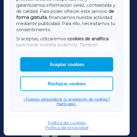
LUGOXA
garantizamos información veraz, contrastada y
de calidad. Para poder ofrecer este servicio
de
forma gratuita
, financiamos nuestra actividad
TERRACHAXA
mediante publicidad. Para ello, necesitamos tu
consentimiento.
SARRIAXA
Si aceptas, utilizaremos
cookies de analítica
para medir nuestra audiencia. También
AMARIÑAXA
utilizaremos
cookies de marketing
para
mostrar publicidad de terceros.
Aceptar cookies
RIBEIRASACRAXA
Asimismo, puedes personalizar la elección de
las cookies que deseas permitir.
ACORUÑAXA
Rechazar cookies
FERROLXA
¿Quieres personalizar tu aceptación de cookies?
Hazlo aquí.
OURENSEXA
Política de cookies
Política de privacidad