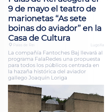
9 de mayo el teatro de
marionetas “As sete
boinas do aviador” en la
Casa de Cultura
Palas de Rei
LugoXa
La compañía Fantoches Baj llevará al
programa FalaRedes una propuesta
para todos los públicos centrada en
la hazaña histórica del aviador
gallego Joaquín Loriga