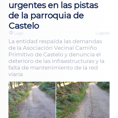
urgentes en las pistas
de la parroquia de
Castelo
Lugo
LugoXa
La entidad respalda las demandas
de la Asociación Vecinal Camiño
Primitivo de Castelo y denuncia el
deterioro de las infraestructuras y la
falta de mantenimiento de la red
viaria