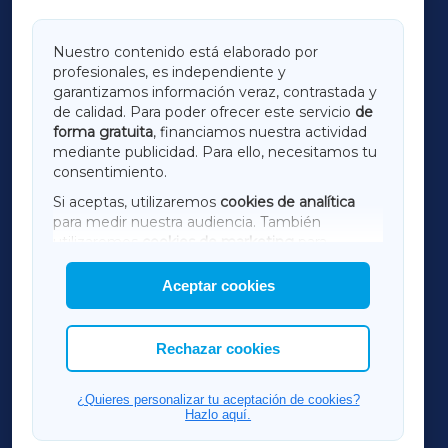
GALICIAXA
Nuestro contenido está elaborado por
profesionales, es independiente y
LUGOXA
garantizamos información veraz, contrastada y
de calidad. Para poder ofrecer este servicio
de
forma gratuita
, financiamos nuestra actividad
TERRACHAXA
mediante publicidad. Para ello, necesitamos tu
consentimiento.
SARRIAXA
Si aceptas, utilizaremos
cookies de analítica
para medir nuestra audiencia. También
AMARIÑAXA
utilizaremos
cookies de marketing
para
mostrar publicidad de terceros.
Aceptar cookies
RIBEIRASACRAXA
Asimismo, puedes personalizar la elección de
las cookies que deseas permitir.
ACORUÑAXA
Rechazar cookies
FERROLXA
¿Quieres personalizar tu aceptación de cookies?
Hazlo aquí.
OURENSEXA