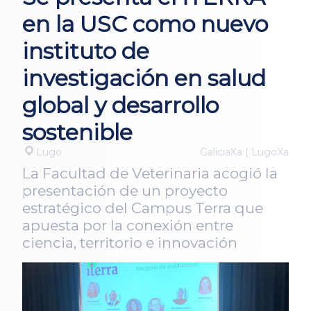
en la USC como nuevo
instituto de
investigación en salud
global y desarrollo
sostenible
Lugo
GaliciaXa | LugoXa
La Facultad de Veterinaria acogió la
presentación de un proyecto
estratégico del Campus Terra que
apuesta por la conexión entre
ciencia, territorio e innovación