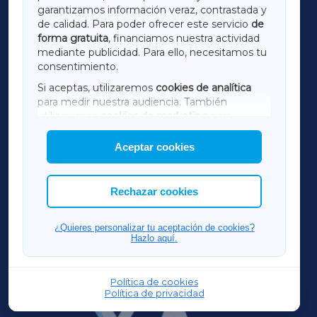
LUGOXA
garantizamos información veraz, contrastada y
de calidad. Para poder ofrecer este servicio
de
forma gratuita
, financiamos nuestra actividad
TERRACHAXA
mediante publicidad. Para ello, necesitamos tu
consentimiento.
SARRIAXA
Si aceptas, utilizaremos
cookies de analítica
para medir nuestra audiencia. También
AMARIÑAXA
utilizaremos
cookies de marketing
para
mostrar publicidad de terceros.
Aceptar cookies
RIBEIRASACRAXA
Asimismo, puedes personalizar la elección de
las cookies que deseas permitir.
ACORUÑAXA
Rechazar cookies
FERROLXA
¿Quieres personalizar tu aceptación de cookies?
Hazlo aquí.
OURENSEXA
Política de cookies
Política de privacidad