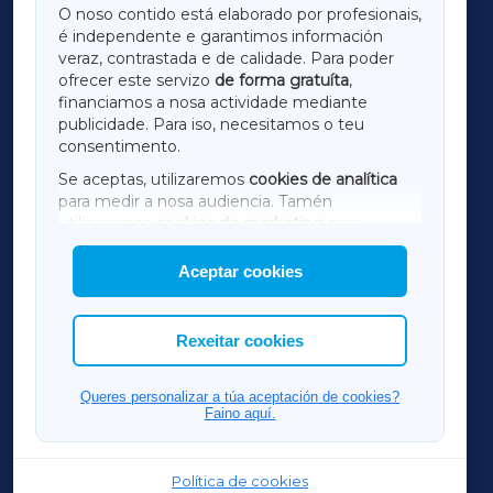
O noso contido está elaborado por profesionais,
é independente e garantimos información
LUGOXA
veraz, contrastada e de calidade. Para poder
ofrecer este servizo
de forma gratuíta
,
financiamos a nosa actividade mediante
TERRACHAXA
publicidade. Para iso, necesitamos o teu
consentimento.
SARRIAXA
Se aceptas, utilizaremos
cookies de analítica
para medir a nosa audiencia. Tamén
AMARIÑAXA
utilizaremos
cookies de marketing
para
mostrar publicidade de terceiros.
Aceptar cookies
RIBEIRASACRAXA
Así mesmo, podes personalizar a elección das
cookies que desexas permitir.
ACORUÑAXA
Rexeitar cookies
FERROLXA
Queres personalizar a túa aceptación de cookies?
Faino aquí.
OURENSEXA
Política de cookies