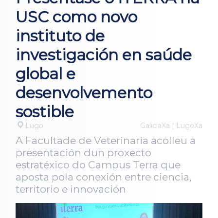
USC como novo
instituto de
investigación en saúde
global e
desenvolvemento
sostible
Lugo
GaliciaXa | LugoXa
A Facultade de Veterinaria acolleu a
presentación dun proxecto
estratéxico do Campus Terra que
aposta pola conexión entre ciencia,
territorio e innovación