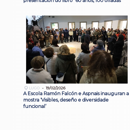
presentación do libro "60 anos, 100 olladas"
LUGO
19/02/2026
A Escola Ramón Falcón e Aspnais inauguran a
mostra ‘Visibles, deseño e diversidade
funcional’