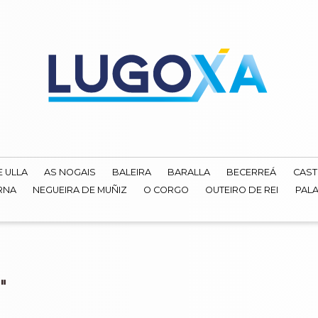
E ULLA
AS NOGAIS
BALEIRA
BARALLA
BECERREÁ
CAST
RNA
NEGUEIRA DE MUÑIZ
O CORGO
OUTEIRO DE REI
PALA
"