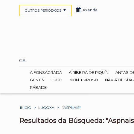
Axenda
OUTROS PERIÓDICOS
GAL
A FONSAGRADA
A RIBEIRA DE PIQUÍN
ANTAS D
GUNTÍN
LUGO
MONTERROSO
NAVIA DE SUA
RÁBADE
INICIO
>
LUGOXA
>
"ASPNAIS"
Resultados da Búsqueda: "Aspnais