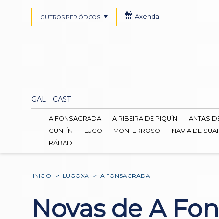
Axenda
OUTROS PERIÓDICOS
GAL
CAST
A FONSAGRADA
A RIBEIRA DE PIQUÍN
ANTAS D
GUNTÍN
LUGO
MONTERROSO
NAVIA DE SUA
RÁBADE
INICIO
>
LUGOXA
>
A FONSAGRADA
Novas de A Fo