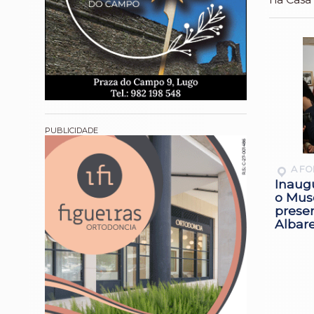
A F
Inaug
o Mus
prese
Albar