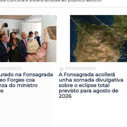
ONSAGRADA
A FONSAGRADA
urado na Fonsagrada
A Fonsagrada acollerá
eo Forges coa
unha xornada divulgativa
nza do ministro
sobre o eclipse total
es
previsto para agosto de
2026