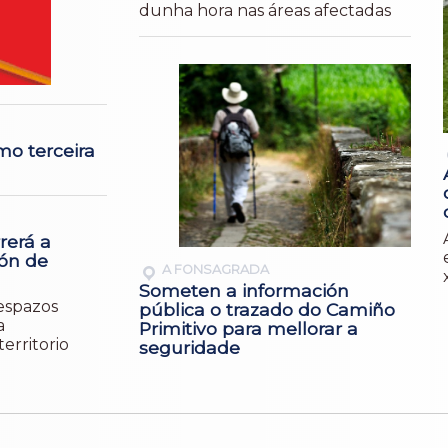
dunha hora nas áreas afectadas
mo terceira
rerá a
ión de
A FONSAGRADA
Someten a información
 espazos
pública o trazado do Camiño
a
Primitivo para mellorar a
erritorio
seguridade