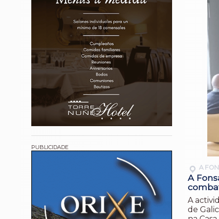
A FO
A Fons
combat
A activi
de Gali
na Casa 