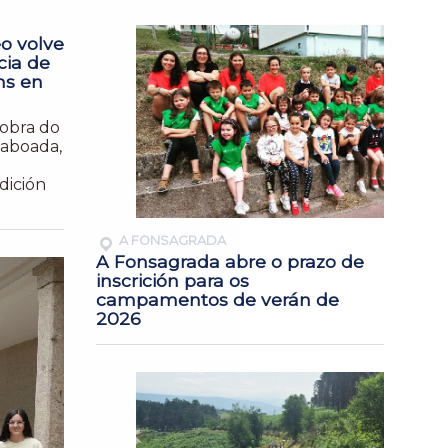
o volve
cia de
ns en
Pobra do
Taboada,
dición
A FONSAGRADA
A Fonsagrada abre o prazo de
inscrición para os
campamentos de verán de
2026