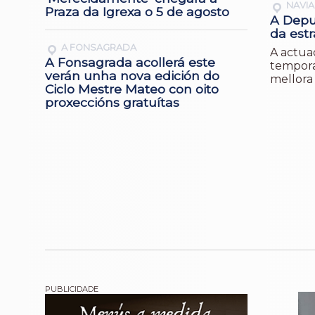
NAVIA
Praza da Igrexa o 5 de agosto
A Depu
da est
A FONSAGRADA
A actua
A Fonsagrada acollerá este
tempora
verán unha nova edición do
mellora
Ciclo Mestre Mateo con oito
proxeccións gratuítas