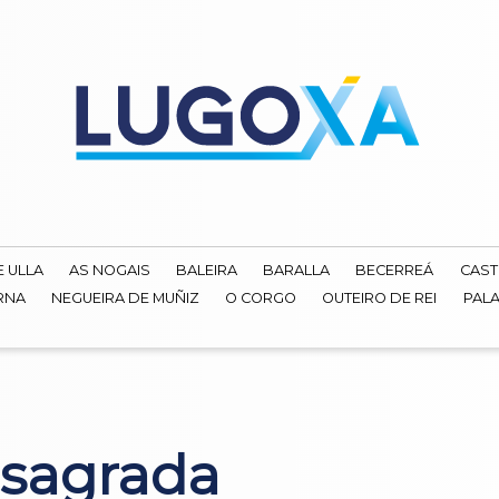
E ULLA
AS NOGAIS
BALEIRA
BARALLA
BECERREÁ
CAST
RNA
NEGUEIRA DE MUÑIZ
O CORGO
OUTEIRO DE REI
PALA
nsagrada